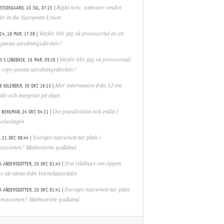
|
Right now: software vendor
 STUDSGAARD,
10 JUL, 07:25
lity in the European Union
|
Varför blir jag så provocerad av ett
24,
18 MAR, 17:38
pastat utredningsdirektiv?
|
Varför blir jag så provocerad
S S LINDBÄCK,
16 MAR, 09:16
t copy-pastat utredningsdirektiv?
|
Mer information från SJ om
N SOLENDER,
30 OKT, 16:13
tliv och integritet på tåget
|
Det populistiska och enkla i
 BERGMAN,
24 OKT, 04:21
yckeslagen
|
Sveriges marionett tar plats i
,
21 OKT, 08:44
issionen? Malmström godkänd.
|
Nya riktlinjer om öppen
A ANDERSDOTTER,
20 OKT, 01:43
s att vänta från Vetenskapsrådet
|
Sveriges marionett tar plats
A ANDERSDOTTER,
20 OKT, 01:41
mmissionen? Malmström godkänd.