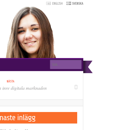
Sökformulär
Sök
NÄSTA
 inre digitala marknaden
naste inlägg