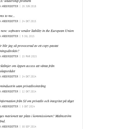
EU leadership problem
A ANDERSDOTTER
|
26 JUN 2016
ems to me...
A ANDERSDOTTER
|
24 OKT 2015
 now: software vendor liability in the European Union
A ANDERSDOTTER
|
9 JUL 2015
r blir jag så provocerad av ett copy-pastat
ningsdirektiv?
A ANDERSDOTTER
|
15 MAR 2015
iktlinjer om öppen access att vänta från
nskapsrådet
A ANDERSDOTTER
|
14 OKT 2014
mindustrin utan privatlivsintrång
A ANDERSDOTTER
|
12 OKT 2014
nformation från SJ om privatliv och integritet på tåget
A ANDERSDOTTER
|
3 OKT 2014
ges marionett tar plats i kommissionen? Malmström
änd.
A ANDERSDOTTER
|
30 SEP 2014