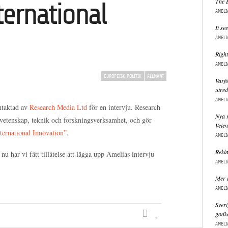
The 
nternational
AMELI
It se
AMELI
Right
AMELI
EUROPEISK POLITIK
ALLMÄNT
Varfö
utred
AMELI
ntaktad av
Research Media Ltd
för en intervju. Research
Nya r
 vetenskap, teknik och forskningsverksamhet, och gör
Vete
ternational Innovation”
.
AMELI
Rekla
nu har vi fått tillåtelse att lägga upp Amelias intervju
AMELI
Mer i
AMELI
Sveri
godk
AMELI