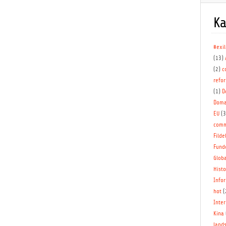
Ka
#exi
(13)
(2)
c
refo
(1)
D
Doma
EU
(
comm
Filde
Fund
Globa
Histo
Info
hot
(
Inter
Kina
lands