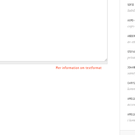
SOFIE
liabi
AXMI-
copy-
ANDER
av et
STEFA
priva
JOHAN
Mer information om textformat
samt
CHRYS
komm
AMELI
acces
AMELI
i ko