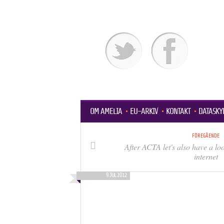
OM AMELIA
EU-ARKIV
KONTAKT
DATASKY
FÖREGÅENDE
After ACTA let's also have a loo
internet
9 JUL 2012