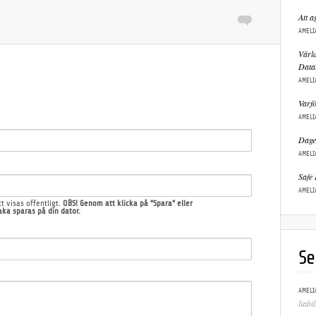
Att a
AMELI
Värld
Data
AMELI
Varfö
AMELI
Dagen
AMELI
Safe 
AMELI
t visas offentligt.
OBS! Genom att klicka på "Spara" eller
ka sparas på din dator.
Se
AMELI
liabi