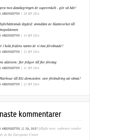
gera mot datalagringen är superenkelt - gör så här!
A ANDERSDOTTER
|
28 SEP 2014
sförbättrande åtgärd: anmälan av Skatteverket till
inspektionen
A ANDERSDOTTER
|
24 SEP 2014
r i hela fridens namn är vi inte förvånade?
A ANDERSDOTTER
|
23 SEP 2014
s aktivism: fler frågor till fler företag
A ANDERSDOTTER
|
22 SEP 2014
Harbour till EG-domstolen: stor förändring att vänta?
A ANDERSDOTTER
|
22 SEP 2014
naste kommentarer
|
Right now: software vendor
A ANDERSDOTTER,
12 JUL, 00:07
lity in the European Union