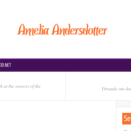
DD.NET
k at the sources of the
Yttrande om den
Se