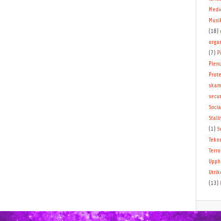
Medi
Musi
(18)
orga
(7)
P
Plen
Prote
skam
secur
Socia
Stal
(1)
S
Tekn
Terro
Upph
Utrik
(13)