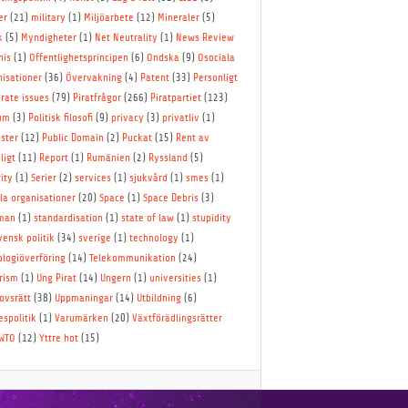
er
(21)
military
(1)
Miljöarbete
(12)
Mineraler
(5)
k
(5)
Myndigheter
(1)
Net Neutrality
(1)
News Review
nis
(1)
Offentlighetsprincipen
(6)
Ondska
(9)
Osociala
nisationer
(36)
Övervakning
(4)
Patent
(33)
Personligt
irate issues
(79)
Piratfrågor
(266)
Piratpartiet
(123)
um
(3)
Politisk filosofi
(9)
privacy
(3)
privatliv
(1)
ster
(12)
Public Domain
(2)
Puckat
(15)
Rent av
ligt
(11)
Report
(1)
Rumänien
(2)
Ryssland
(5)
ity
(1)
Serier
(2)
services
(1)
sjukvård
(1)
smes
(1)
la organisationer
(20)
Space
(1)
Space Debris
(3)
lman
(1)
standardisation
(1)
state of law
(1)
stupidity
vensk politik
(34)
sverige
(1)
technology
(1)
ologiöverföring
(14)
Telekommunikation
(24)
rism
(1)
Ung Pirat
(14)
Ungern
(1)
universities
(1)
ovsrätt
(38)
Uppmaningar
(14)
Utbildning
(6)
espolitik
(1)
Varumärken
(20)
Växtförädlingsrätter
WTO
(12)
Yttre hot
(15)