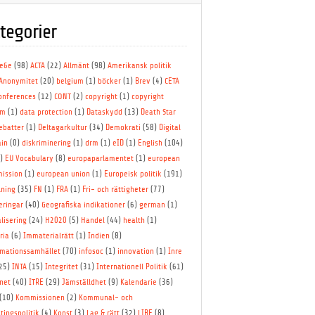
tegorier
le6e
(98)
ACTA
(22)
Allmänt
(98)
Amerikansk politik
Anonymitet
(20)
belgium
(1)
böcker
(1)
Brev
(4)
CETA
onferences
(12)
CONT
(2)
copyright
(1)
copyright
rm
(1)
data protection
(1)
Dataskydd
(13)
Death Star
ebatter
(1)
Deltagarkultur
(34)
Demokrati
(58)
Digital
in
(0)
diskriminering
(1)
drm
(1)
eID
(1)
English
(104)
3)
EU Vocabulary
(8)
europaparlamentet
(1)
european
ission
(1)
european union
(1)
Europeisk politik
(191)
lning
(35)
FN
(1)
FRA
(1)
Fri- och rättigheter
(77)
eringar
(40)
Geografiska indikationer
(6)
german
(1)
lisering
(24)
H2020
(5)
Handel
(44)
health
(1)
ria
(6)
Immaterialrätt
(1)
Indien
(8)
rmationssamhället
(70)
infosoc
(1)
innovation
(1)
Inre
25)
INTA
(15)
Integritet
(31)
Internationell Politik
(61)
net
(40)
ITRE
(29)
Jämställdhet
(9)
Kalendarie
(36)
(10)
Kommissionen
(2)
Kommunal- och
tingspolitik
(4)
Konst
(3)
Lag & rätt
(32)
LIBE
(8)