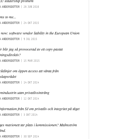
EU leadership problem
A ANDERSDOTTER
|
26 JUN 2016
ems to me...
A ANDERSDOTTER
|
24 OKT 2015
 now: software vendor liability in the European Union
A ANDERSDOTTER
|
9 JUL 2015
r blir jag så provocerad av ett copy-pastat
ningsdirektiv?
A ANDERSDOTTER
|
15 MAR 2015
iktlinjer om öppen access att vänta från
nskapsrådet
A ANDERSDOTTER
|
14 OKT 2014
mindustrin utan privatlivsintrång
A ANDERSDOTTER
|
12 OKT 2014
nformation från SJ om privatliv och integritet på tåget
A ANDERSDOTTER
|
3 OKT 2014
ges marionett tar plats i kommissionen? Malmström
änd.
A ANDERSDOTTER
|
30 SEP 2014