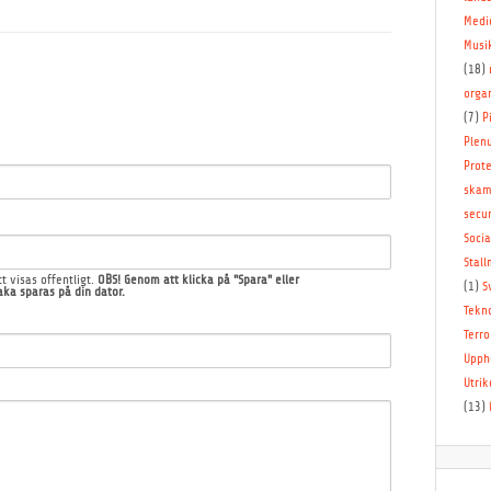
Medi
Musi
(18)
orga
(7)
P
Plen
Prote
skam
secur
Socia
Stal
t visas offentligt.
OBS! Genom att klicka på "Spara" eller
(1)
S
ka sparas på din dator.
Tekn
Terro
Upph
Utrik
(13)