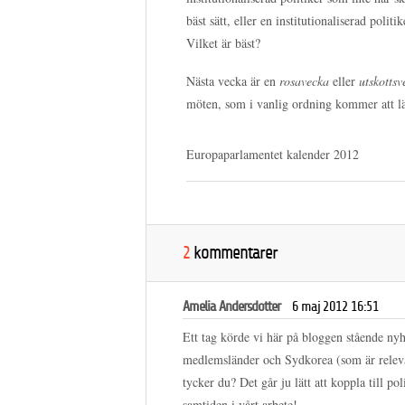
bäst sätt, eller en institutionaliserad poli
Vilket är bäst?
Nästa vecka är en
rosavecka
eller
utskottsv
möten, som i vanlig ordning kommer att l
Europaparlamentet kalender 2012
2
kommentarer
Amelia Andersdotter
6 maj 2012 16:51
Ett tag körde vi här på bloggen stående ny
medlemsländer och Sydkorea (som är relevan
tycker du? Det går ju lätt att koppla till po
samtiden i vårt arbete!