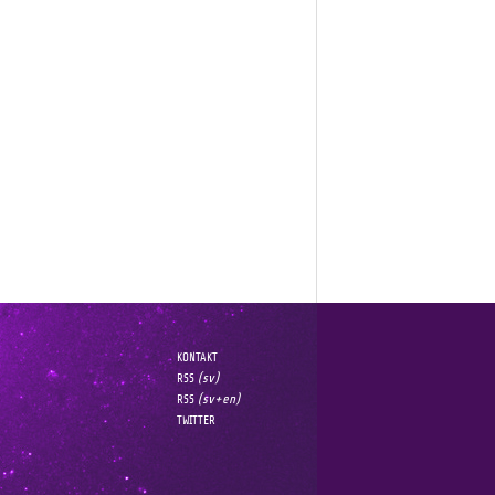
KONTAKT
(sv)
RSS
(sv+en)
RSS
TWITTER