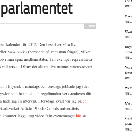
The 
 parlamentet
AMELI
It se
AMELI
ALLMÄNT
Right
AMELI
etskalender för 2012. Den beskriver våra liv.
Varfö
eller
turkosvecka
(beroende på vem man frågar), vilket
utred
AMELI
obb i sina egna medlemsstater. Till exempel representera
s valkretsen. Därav det alternativa namnet
valkretsvecka
Nya r
Vete
AMELI
edan i Bryssel. I måndags och onsdags jobbade jag (det
Rekla
a sysslor som har med den regelbundna verksamheten där
AMELI
då hade jag en intervju. I torsdags kväll var jag på
en
Mer i
tsnätverket Article 19 och Oxfords universitets
AMELI
n kommer lägga upp video från evenemanget
här
så
Sveri
godk
AMELI