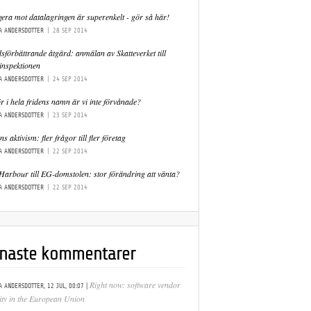
gera mot datalagringen är superenkelt - gör så här!
A ANDERSDOTTER
|
28 SEP 2014
sförbättrande åtgärd: anmälan av Skatteverket till
inspektionen
A ANDERSDOTTER
|
24 SEP 2014
r i hela fridens namn är vi inte förvånade?
A ANDERSDOTTER
|
23 SEP 2014
s aktivism: fler frågor till fler företag
A ANDERSDOTTER
|
22 SEP 2014
Harbour till EG-domstolen: stor förändring att vänta?
A ANDERSDOTTER
|
22 SEP 2014
naste kommentarer
|
Right now: software vendor
A ANDERSDOTTER,
12 JUL, 00:07
lity in the European Union