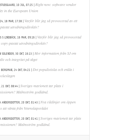
|
Right now: software vendor
 STUDSGAARD,
10 JUL, 07:25
lity in the European Union
|
Varför blir jag så provocerad av ett
24,
18 MAR, 17:38
pastat utredningsdirektiv?
|
Varför blir jag så provocerad
S S LINDBÄCK,
16 MAR, 09:16
t copy-pastat utredningsdirektiv?
|
Mer information från SJ om
N SOLENDER,
30 OKT, 16:13
tliv och integritet på tåget
|
Det populistiska och enkla i
 BERGMAN,
24 OKT, 04:21
yckeslagen
|
Sveriges marionett tar plats i
,
21 OKT, 08:44
issionen? Malmström godkänd.
|
Nya riktlinjer om öppen
A ANDERSDOTTER,
20 OKT, 01:43
s att vänta från Vetenskapsrådet
|
Sveriges marionett tar plats
A ANDERSDOTTER,
20 OKT, 01:41
mmissionen? Malmström godkänd.