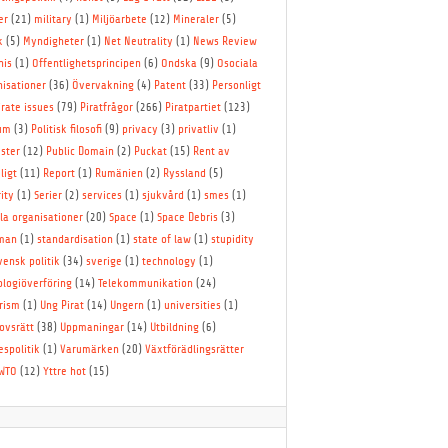
er
(21)
military
(1)
Miljöarbete
(12)
Mineraler
(5)
k
(5)
Myndigheter
(1)
Net Neutrality
(1)
News Review
nis
(1)
Offentlighetsprincipen
(6)
Ondska
(9)
Osociala
nisationer
(36)
Övervakning
(4)
Patent
(33)
Personligt
irate issues
(79)
Piratfrågor
(266)
Piratpartiet
(123)
um
(3)
Politisk filosofi
(9)
privacy
(3)
privatliv
(1)
ster
(12)
Public Domain
(2)
Puckat
(15)
Rent av
ligt
(11)
Report
(1)
Rumänien
(2)
Ryssland
(5)
ity
(1)
Serier
(2)
services
(1)
sjukvård
(1)
smes
(1)
la organisationer
(20)
Space
(1)
Space Debris
(3)
lman
(1)
standardisation
(1)
state of law
(1)
stupidity
vensk politik
(34)
sverige
(1)
technology
(1)
ologiöverföring
(14)
Telekommunikation
(24)
rism
(1)
Ung Pirat
(14)
Ungern
(1)
universities
(1)
ovsrätt
(38)
Uppmaningar
(14)
Utbildning
(6)
espolitik
(1)
Varumärken
(20)
Växtförädlingsrätter
WTO
(12)
Yttre hot
(15)