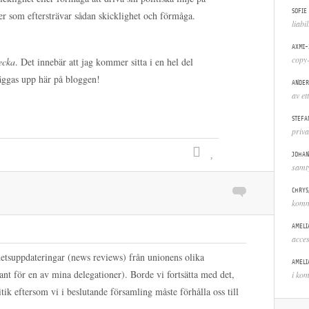
SOFIE
tiker som eftersträvar sådan skicklighet och förmåga.
liabi
AXMI-
copy-
ecka
. Det innebär att jag kommer sitta i en hel del
äggas upp här på bloggen!
ANDER
av et
STEFA
priva
JOHAN
samt
CHRYS
komm
AMELI
acces
hetsuppdateringar (news reviews) från unionens olika
AMELI
t för en av mina delegationer). Borde vi fortsätta med det,
i ko
litik eftersom vi i beslutande församling måste förhålla oss till