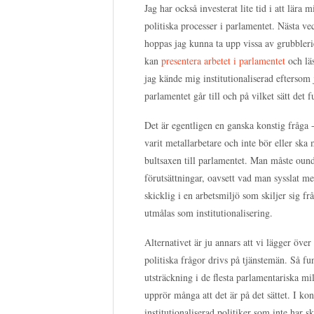
Jag har också investerat lite tid i att lära 
politiska processer i parlamentet. Nästa v
hoppas jag kunna ta upp vissa av grubbler
kan
presentera arbetet i parlamentet
och lä
jag kände mig institutionaliserad eftersom 
parlamentet går till och på vilket sätt det f
Det är egentligen en ganska konstig fråga 
varit metallarbetare och inte bör eller ska 
bultsaxen till parlamentet. Man måste ound
förutsättningar, oavsett vad man sysslat med
skicklig i en arbetsmiljö som skiljer sig frå
utmålas som institutionalisering.
Alternativet är ju annars att vi lägger över
politiska frågor drivs på tjänstemän. Så fu
utsträckning i de flesta parlamentariska m
upprör många att det är på det sättet. I k
institutionaliserad politiker som inte har sk