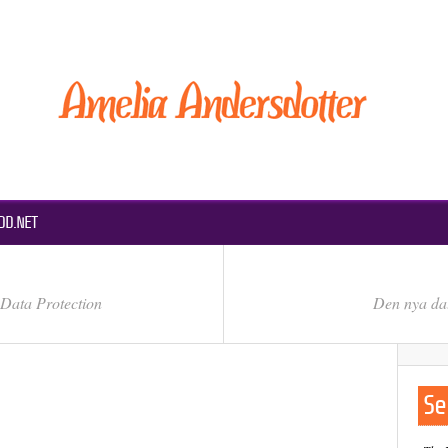
DD.NET
 Data Protection
Den nya da
Se