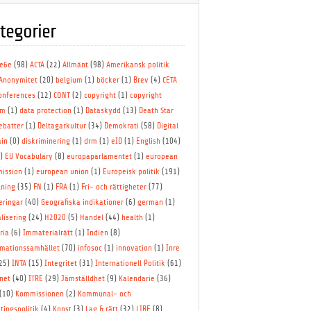
tegorier
le6e
(98)
ACTA
(22)
Allmänt
(98)
Amerikansk politik
Anonymitet
(20)
belgium
(1)
böcker
(1)
Brev
(4)
CETA
onferences
(12)
CONT
(2)
copyright
(1)
copyright
rm
(1)
data protection
(1)
Dataskydd
(13)
Death Star
ebatter
(1)
Deltagarkultur
(34)
Demokrati
(58)
Digital
in
(0)
diskriminering
(1)
drm
(1)
eID
(1)
English
(104)
3)
EU Vocabulary
(8)
europaparlamentet
(1)
european
ission
(1)
european union
(1)
Europeisk politik
(191)
lning
(35)
FN
(1)
FRA
(1)
Fri- och rättigheter
(77)
eringar
(40)
Geografiska indikationer
(6)
german
(1)
lisering
(24)
H2020
(5)
Handel
(44)
health
(1)
ria
(6)
Immaterialrätt
(1)
Indien
(8)
rmationssamhället
(70)
infosoc
(1)
innovation
(1)
Inre
25)
INTA
(15)
Integritet
(31)
Internationell Politik
(61)
net
(40)
ITRE
(29)
Jämställdhet
(9)
Kalendarie
(36)
(10)
Kommissionen
(2)
Kommunal- och
tingspolitik
(4)
Konst
(3)
Lag & rätt
(32)
LIBE
(8)