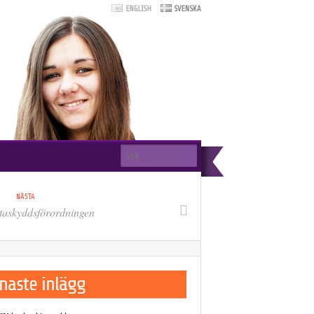
Sökformulär
Sök
NÄSTA
taskyddsförordningen
naste inlägg