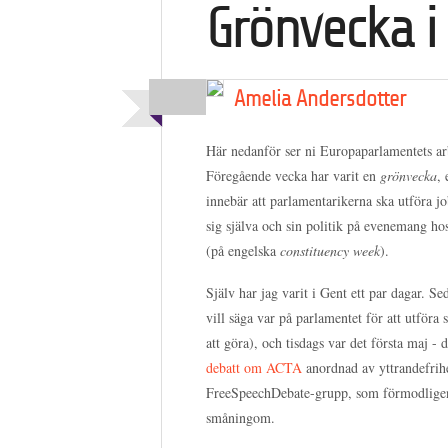
Grönvecka i
Amelia Andersdotter
Här nedanför ser ni Europaparlamentets arb
Föregående vecka har varit en
grönvecka
, 
innebär att parlamentarikerna ska utföra j
sig själva och sin politik på evenemang ho
(på engelska
constituency week
).
Själv har jag varit i Gent ett par dagar. S
vill säga var på parlamentet för att utför
att göra), och tisdags var det första maj - 
debatt om ACTA
anordnad av yttrandefrihe
FreeSpeechDebate-grupp, som förmodlige
småningom.