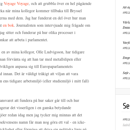
mig
Voyage Voyage
, och att grubbla över en hel pågående
Att a
ecka när mina kollegor kommer tillbaka till Bryssel
AMELI
ierna med dem. Jag har funderat en del över hur man
Värld
st
en bok
. Journalisten som intervjuade mig frågade om
Data
jag sitter och funderar på hur olika processer i
AMELI
unkar att arbeta i parlamentet.
Varfö
AMELI
- en av mina kollegor, Olle Ludvigsson, har tidigare
Dagen
man förvänta sig att han tar med metallslipen eller
AMELI
vikligen anpassa sig till Europaparlamentets
Safe 
 innan. Det är väldigt tråkigt att viljan att vara
AMELI
n ens tidigare arbetsmiljö (eller studiemiljö i mitt fall)
 ansvaret att fundera på hur saker går till och hur
Se
ngerar det visserligen i en ganska betydande
iljöer redan idag men jag tycker mig minnas att det
AMELI
onsekvensens namn får man nog göra ett val - en icke-
liabi
icklighet eller förmåga att driva sin politiska linje på