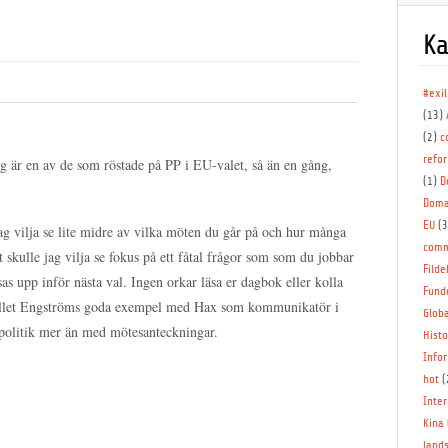
Ka
#exi
(13)
(2)
c
refo
 jag är en av de som röstade på PP i EU-valet, så än en gång,
(1)
D
Doma
EU
(
jag vilja se lite midre av vilka möten du går på och hur många
comm
t skulle jag vilja se fokus på ett fåtal frågor som som du jobbar
Filde
as upp inför nästa val. Ingen orkar läsa er dagbok eller kolla
Fund
stället Engströms goda exempel med Hax som kommunikatör i
Globa
 politik mer än med mötesanteckningar.
Histo
Info
hot
(
Inter
Kina
lands