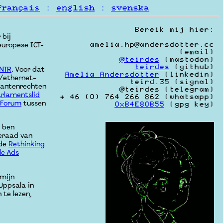
français
:
english
:
svenska
Bereik mij hier:
 bij
amelia.hp@andersdotter.cc
europese ICT-
(email)
@teirdes
(mastodon)
teirdes
(github)
NTR
. Voor dat
Amelia Andersdotter
(linkedin)
/ethernet-
teird.35 (signal)
lantenrechten
@teirdes (telegram)
rlamentslid
‭+ 46 (0) 764 266 862‬ (whatsapp)
 Forum
tussen
0xB4E80B55
(gpg key)
k ben
ieraad van
 de
Rethinking
le Ads
 mijn
Uppsala in
 te lezen,