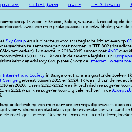
praten
:
schrijven
:
over
:
archieven
:
ormgeving. Ik woon in Brussel, België, waaruit ik risicobegeleider
 combineert twee van mijn grote passies: de ontwikkeling van de 
met
Sky Group
en als directeur voor strategische initiatieven op
CE
senrechten te samenvoegen met normen in IEEE 802 (draadloze
5G/GSM-netwerken). Ik werkte in 2018-2019 samen met
ANEC
over k
rmcommitté ISO PC 317. Ik was in de zevende legislatuur
Europapa
Multistakeholder Advisory Group (MAG) voor de
Internet Governance
r Internet and Society
in Bangalore, India als gastonderzoeker. I
t Sverige
geweest tussen 2015 en 2024. Ik was lid van de redact
en 2016 en 2020. Tussen 2020-2022 was ik technisch raadgever voor
19 en 2021 was ik raadgever voor digitale rechten in de
Acceptab
i.
ang onderbreking van mijn carrière om vrijwilligerswerk doen en
gd voor wiskunde en statistiek op de universiteiten van Lund en 
ële recht gestudeerd. Ik vind het mooi om talen te leren, boeken