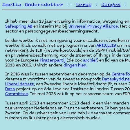
Amelia Andersdotter ::
terug
:
dingen
:
Ik heb meer dan 13 jaar ervaring in informatica, wetgeving en n
Safespring AB
en interim MD bij
Universal Privacy Alliance
. Het
sector en persoongegevensbeschermingsrecht.
Eerder werkte ik met normgeving voor draadloze netwerken 
werkte ik als consult met de programma van
ARTICLE19
om men
netwerken), de IETF (netwerkprotocols) en de 3GPP (mobiel/
en privélevensbescherming voor de Internet of Things in de no
voor de Europese
Piratenpartij
(zie ook
archief
) en lid van de 
2013 en 2016. U vindt andere
dingen hier.
In 2016 was ik tussen september en december op de
Centre fo
daarnaast voorzitter van de zweedse non-profit
Dataskydd.ne
Liberal debatt
, een Zweedse liberale ideeëntijdschrijft, tuss
Data
project op de Ada Lovelace Institute in London. Tussen 20
Committee
. Tot mei 2023 zat ik op het response team van EDR
Tussen april 2023 en september 2023 deed ik een vier manden l
taalvermogen Nederlands en Frans te verbeteren. Ik ben geslaa
Zweden. Op de universiteit van Lund heb ik daarnaast commerci
tuineren en ik luister graag electronisch muziek.