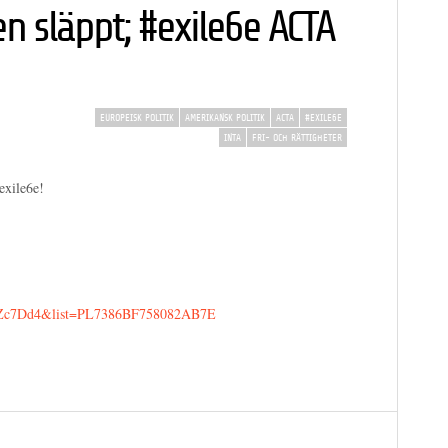
n släppt; #exile6e ACTA
EUROPEISK POLITIK
AMERIKANSK POLITIK
ACTA
#EXILE6E
INTA
FRI- OCH RÄTTIGHETER
exile6e!
zyZc7Dd4&list=PL7386BF758082AB7E