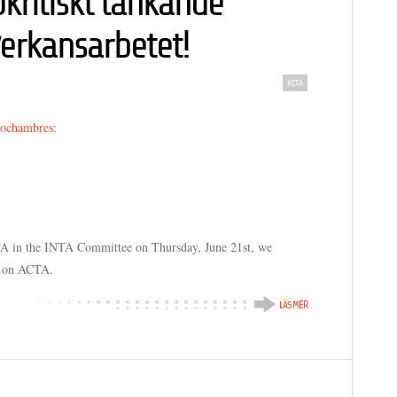
kritiskt tänkande
erkansarbetet!
ACTA
ochambres
:
A in the INTA Committee on Thursday, June 21st, we
s on ACTA.
LÄS MER