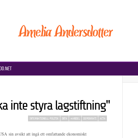
DD.NET
a inte styra lagstiftning"
INTERNATIONELL POLITIK
INTA
HANDEL
DEMOKRATI
ACTA
SA sin avsikt att ingå ett omfattande ekonomiskt