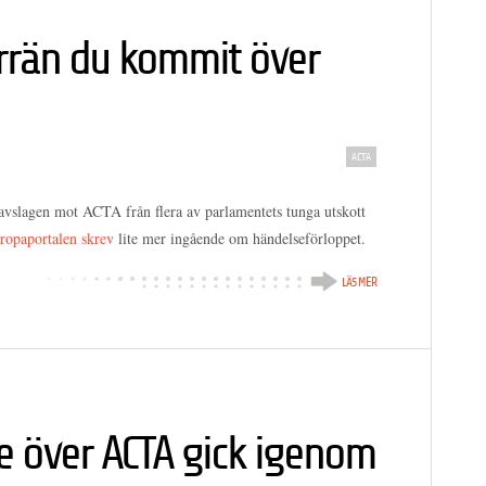
örrän du kommit över
ACTA
avslagen mot ACTA från flera av parlamentets tunga utskott
ropaportalen skrev
lite mer ingående om händelseförloppet.
LÄS MER
e över ACTA gick igenom