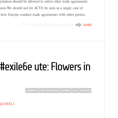
lation should be allowed to infest other trade agreements
sion.We should not let ACTA be seen as a single case of
on how Europe conduct trade agreements with other parties.
LÄS MER
#exile6e ute: Flowers in
DEMOKRATI
DELTAGARKULTUR
ALLMÄNT
ACTA
#EXILE6E
nQn3MXLI