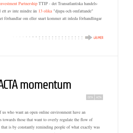
Investment Partnership
TTIP - det Transatlantiska handels-
d ett av inte mindre än
13 olika
"djupa och omfattande"
llet förhandlar om eller snart kommer att inleda förhandlingar
LÄS MER
t ACTA momentum
CETA
ACTA
of us who want an open online environment have an
 towards those that want to overly regulate the flow of
hat is by constantly reminding people of what exactly was