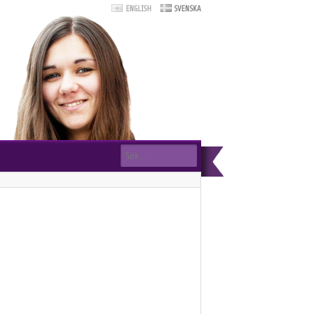
Sökformulär
Sök