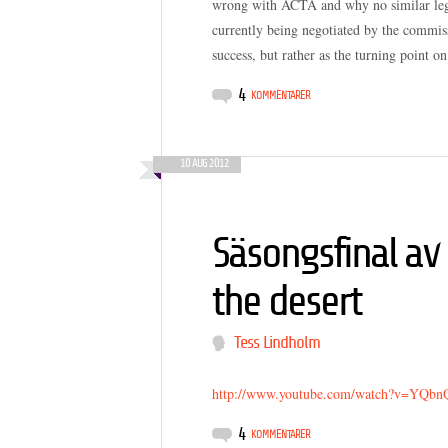
wrong with ACTA and why no similar legis
currently being negotiated by the commis
success, but rather as the turning point 
4
KOMMENTARER
10 AUG 2012
Säsongsfinal av 
the desert
Tess Lindholm
http://www.youtube.com/watch?v=YQb
4
KOMMENTARER