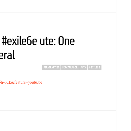
 #exile6e ute: One
eral
PIRATPARTIET
PIRATFRÅGOR
ACTA
#EXILE6E
5h-6Ck&feature=youtu.be