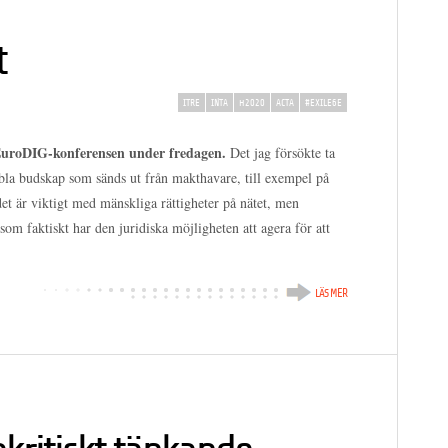
t
ITRE
INTA
H2020
ACTA
#EXILE6E
EuroDIG-konferensen under fredagen.
Det jag försökte ta
bla budskap som sänds ut från makthavare, till exempel på
det är viktigt med mänskliga rättigheter på nätet, men
 som faktiskt har den juridiska möjligheten att agera för att
LÄS MER