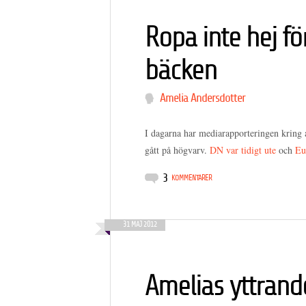
Ropa inte hej f
bäcken
Amelia Andersdotter
I dagarna har mediarapporteringen kring 
gått på högvarv.
DN var tidigt ute
och
Eu
3
KOMMENTARER
31 MAJ 2012
Amelias yttrand