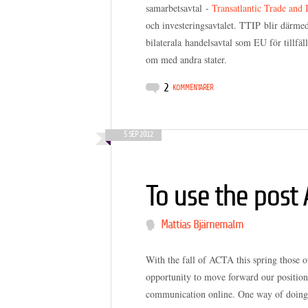
samarbetsavtal -
Transatlantic Trade and 
och investeringsavtalet. TTIP blir därme
bilaterala handelsavtal som EU för tillfä
om med andra stater.
2
KOMMENTARER
5 SEP 2012
To use the pos
Mattias Bjärnemalm
With the fall of ACTA this spring those 
opportunity to move forward our positions
communication online. One way of doing t