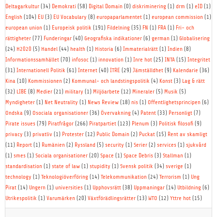
Deltagarkultur
(34)
Demokrati
(58)
Digital Domain
(0)
diskriminering
(1)
drm
(1)
eID
(1)
English
(104)
EU
(3)
EU Vocabulary
(8)
europaparlamentet
(1)
european commission
(1)
european union
(1)
Europeisk politik
(191)
Fildelning
(35)
FN
(1)
FRA
(1)
Fri- och
rättigheter
(77)
Funderingar
(40)
Geografiska indikationer
(6)
german
(1)
Globalisering
(24)
H2020
(5)
Handel
(44)
health
(1)
Historia
(6)
Immaterialrätt
(1)
Indien
(8)
Informationssamhället
(70)
infosoc
(1)
innovation
(1)
Inre hot
(25)
INTA
(15)
Integritet
(31)
Internationell Politik
(61)
Internet
(40)
ITRE
(29)
Jämställdhet
(9)
Kalendarie
(36)
Kina
(10)
Kommissionen
(2)
Kommunal- och landstingspolitik
(4)
Konst
(3)
Lag & rätt
(32)
LIBE
(8)
Medier
(21)
military
(1)
Miljöarbete
(12)
Mineraler
(5)
Musik
(5)
Myndigheter
(1)
Net Neutrality
(1)
News Review
(18)
nis
(1)
Offentlighetsprincipen
(6)
Ondska
(9)
Osociala organisationer
(36)
Övervakning
(4)
Patent
(33)
Personligt
(7)
Pirate issues
(79)
Piratfrågor
(266)
Piratpartiet
(123)
Plenum
(3)
Politisk filosofi
(9)
privacy
(3)
privatliv
(1)
Protester
(12)
Public Domain
(2)
Puckat
(15)
Rent av skamligt
(11)
Report
(1)
Rumänien
(2)
Ryssland
(5)
security
(1)
Serier
(2)
services
(1)
sjukvård
(1)
smes
(1)
Sociala organisationer
(20)
Space
(1)
Space Debris
(3)
Stallman
(1)
standardisation
(1)
state of law
(1)
stupidity
(1)
Svensk politik
(34)
sverige
(1)
technology
(1)
Teknologiöverföring
(14)
Telekommunikation
(24)
Terrorism
(1)
Ung
Pirat
(14)
Ungern
(1)
universities
(1)
Upphovsrätt
(38)
Uppmaningar
(14)
Utbildning
(6)
Utrikespolitik
(1)
Varumärken
(20)
Växtförädlingsrätter
(13)
WTO
(12)
Yttre hot
(15)