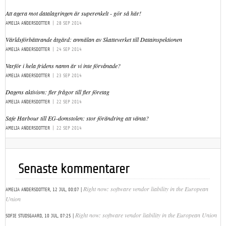
Att agera mot datalagringen är superenkelt - gör så här!
AMELIA ANDERSDOTTER
|
28 SEP 2014
Världsförbättrande åtgärd: anmälan av Skatteverket till Datainspektionen
AMELIA ANDERSDOTTER
|
24 SEP 2014
Varför i hela fridens namn är vi inte förvånade?
AMELIA ANDERSDOTTER
|
23 SEP 2014
Dagens aktivism: fler frågor till fler företag
AMELIA ANDERSDOTTER
|
22 SEP 2014
Safe Harbour till EG-domstolen: stor förändring att vänta?
AMELIA ANDERSDOTTER
|
22 SEP 2014
Senaste kommentarer
|
Right now: software vendor liability in the European
AMELIA ANDERSDOTTER,
12 JUL, 00:07
Union
|
Right now: software vendor liability in the European Union
SOFIE STUDSGAARD,
10 JUL, 07:25