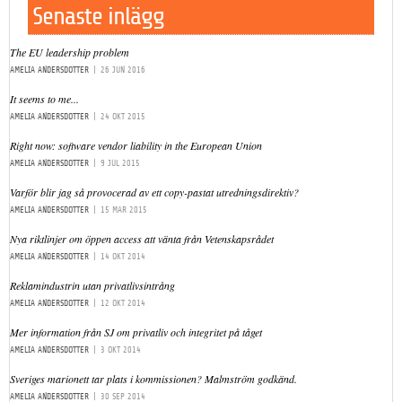
Senaste inlägg
The EU leadership problem
AMELIA ANDERSDOTTER
|
26 JUN 2016
It seems to me...
AMELIA ANDERSDOTTER
|
24 OKT 2015
Right now: software vendor liability in the European Union
AMELIA ANDERSDOTTER
|
9 JUL 2015
Varför blir jag så provocerad av ett copy-pastat utredningsdirektiv?
AMELIA ANDERSDOTTER
|
15 MAR 2015
Nya riktlinjer om öppen access att vänta från Vetenskapsrådet
AMELIA ANDERSDOTTER
|
14 OKT 2014
Reklamindustrin utan privatlivsintrång
AMELIA ANDERSDOTTER
|
12 OKT 2014
Mer information från SJ om privatliv och integritet på tåget
AMELIA ANDERSDOTTER
|
3 OKT 2014
Sveriges marionett tar plats i kommissionen? Malmström godkänd.
AMELIA ANDERSDOTTER
|
30 SEP 2014