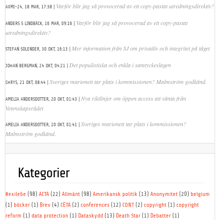
|
Varför blir jag så provocerad av ett copy-pastat utredningsdirektiv?
AXMI-24,
18 MAR, 17:38
|
Varför blir jag så provocerad av ett copy-pastat
ANDERS S LINDBÄCK,
16 MAR, 09:16
utredningsdirektiv?
|
Mer information från SJ om privatliv och integritet på tåget
STEFAN SOLENDER,
30 OKT, 16:13
|
Det populistiska och enkla i samtyckeslagen
JOHAN BERGMAN,
24 OKT, 04:21
|
Sveriges marionett tar plats i kommissionen? Malmström godkänd.
CHRYS,
21 OKT, 08:44
|
Nya riktlinjer om öppen access att vänta från
AMELIA ANDERSDOTTER,
20 OKT, 01:43
Vetenskapsrådet
|
Sveriges marionett tar plats i kommissionen?
AMELIA ANDERSDOTTER,
20 OKT, 01:41
Malmström godkänd.
Kategorier
#exile6e
(98)
ACTA
(22)
Allmänt
(98)
Amerikansk politik
(13)
Anonymitet
(20)
belgium
(1)
böcker
(1)
Brev
(4)
CETA
(2)
conferences
(12)
CONT
(2)
copyright
(1)
copyright
reform
(1)
data protection
(1)
Dataskydd
(13)
Death Star
(1)
Debatter
(1)